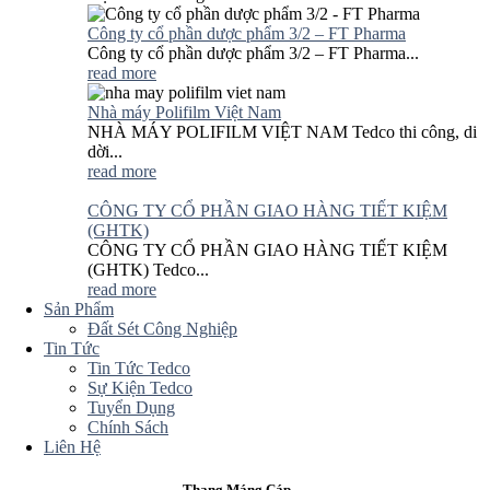
Công ty cổ phần dược phẩm 3/2 – FT Pharma
Công ty cổ phần dược phẩm 3/2 – FT Pharma...
read more
Nhà máy Polifilm Việt Nam
NHÀ MÁY POLIFILM VIỆT NAM Tedco thi công, di
dời...
read more
CÔNG TY CỔ PHẦN GIAO HÀNG TIẾT KIỆM
(GHTK)
CÔNG TY CỔ PHẦN GIAO HÀNG TIẾT KIỆM
(GHTK) Tedco...
read more
Sản Phẩm
Đất Sét Công Nghiệp
Tin Tức
Tin Tức Tedco
Sự Kiện Tedco
Tuyển Dụng
Chính Sách
Liên Hệ
Thang Máng Cáp