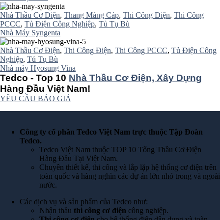
Nhà Thầu Cơ Điện
,
Thang Máng Cáp
,
Thi Công Điện
,
Thi Công
PCCC
,
Tủ Điện Công Nghiệp
,
Tủ Tụ Bù
Nhà Máy Syngenta
Nhà Thầu Cơ Điện
,
Thi Công Điện
,
Thi Công PCCC
,
Tủ Điện Công
Nghiệp
,
Tủ Tụ Bù
Nhà máy Hyosung Vina
Tedco - Top 10
Nhà Thầu Cơ Điện, Xây Dựng
Hàng Đầu Việt Nam!
YÊU CẦU BÁO GIÁ
Công ty cổ phần Tedco Việt Nam trực thuộc Tập Đoàn
Tedco.
Tedco Việt Nam thuộc TOP 10 Tổng Thầu Cơ Điện
Hàng Đầu Tại Việt Nam.
Chuyên thiết kế, thi công và lắp lặp hệ thống cơ điện trên
toàn quốc và hàng nghìn các dự án lớn nhỏ trong và ngoài
nước.
Các dịch vụ và sản phẩm của Tedco như:
Nhận thầu
thi công cơ điện
công nghiệp.
Thi công cơ điện
cho hệ thống điện dân dụng và toàn