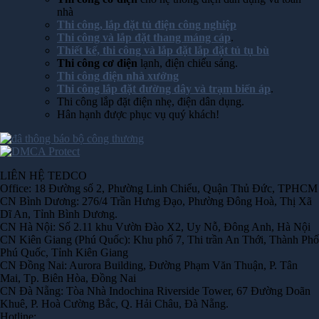
nhà
Thi công, lắp đặt tủ điện công nghiệp
Thi công và lắp đặt thang máng cáp
.
Thiết kế, thi công và lắp đặt lắp đặt tủ tụ bù
Thi công cơ điện
lạnh, điện chiếu sáng.
Thi công điện nhà xưởng
Thi công lắp đặt đường dây và trạm biến áp
.
Thi công lắp đặt điện nhẹ, điện dân dụng.
Hân hạnh được phục vụ quý khách!
LIÊN HỆ TEDCO
Office: 18 Đường số 2, Phường Linh Chiểu, Quận Thủ Đức, TPHCM
CN Bình Dương: 276/4 Trần Hưng Đạo, Phường Đông Hoà, Thị Xã
Dĩ An, Tỉnh Bình Dương.
CN Hà Nội: Số 2.11 khu Vườn Đào X2, Uy Nỗ, Đông Anh, Hà Nội
CN Kiên Giang (Phú Quốc): Khu phố 7, Thi trần An Thới, Thành Phố
Phú Quốc, Tỉnh Kiên Giang
CN Đồng Nai: Aurora Building, Đường Phạm Văn Thuận, P. Tân
Mai, Tp. Biên Hòa, Đồng Nai
CN Đà Nẵng: Tòa Nhà Indochina Riverside Tower, 67 Đường Doãn
Khuê, P. Hoà Cường Bắc, Q. Hải Châu, Đà Nẵng.
Hotline: