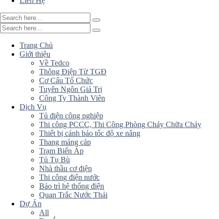
Liên Hệ
Trang Chủ
Giới thiệu
Về Tedco
Thông Điệp Từ TGĐ
Cơ Cấu Tổ Chức
Tuyên Ngôn Giá Trị
Công Ty Thành Viên
Dịch Vụ
Tủ điện công nghiệp
Thi công PCCC, Thi Công Phòng Cháy Chữa Cháy
Thiết bị cảnh báo tốc độ xe nâng
Thang máng cáp
Trạm Biến Áp
Tủ Tụ Bù
Nhà thầu cơ điện
Thi công điện nước
Bảo trì hệ thống điện
Quan Trắc Nước Thải
Dự Án
All