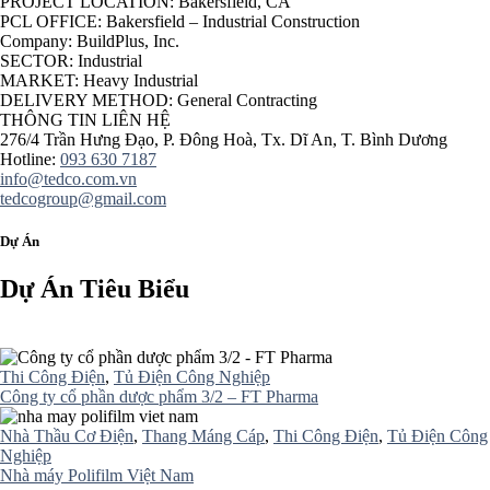
PROJECT LOCATION:
Bakersfield, CA
PCL OFFICE:
Bakersfield – Industrial Construction
Company:
BuildPlus, Inc.
SECTOR:
Industrial
MARKET:
Heavy Industrial
DELIVERY METHOD:
General Contracting
THÔNG TIN LIÊN HỆ
276/4 Trần Hưng Đạo, P. Đông Hoà, Tx. Dĩ An, T. Bình Dương
Hotline:
093 630 7187
info@tedco.com.vn
tedcogroup@gmail.com
Dự Án
Dự Án Tiêu Biểu
Thi Công Điện
,
Tủ Điện Công Nghiệp
Công ty cổ phần dược phẩm 3/2 – FT Pharma
Nhà Thầu Cơ Điện
,
Thang Máng Cáp
,
Thi Công Điện
,
Tủ Điện Công
Nghiệp
Nhà máy Polifilm Việt Nam