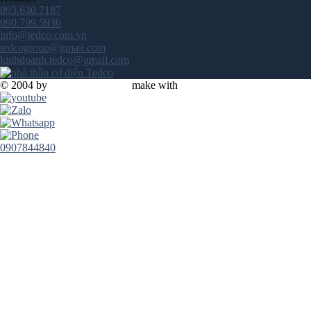
093.630.7187
090.799.5936
info@tedco.com.vn
tedcogroup@gmail.com
kinhdoanh.tedco@gmail.com
© 2004 by
TEDCO GROUP
make with
0907844840