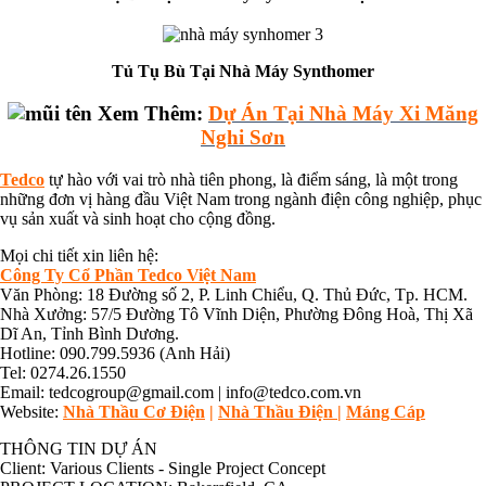
Tủ Tụ Bù Tại Nhà Máy Synthomer
Xem Thêm:
Dự Án Tại Nhà Máy Xi Măng
Nghi Sơn
Tedco
tự hào với vai trò nhà tiên phong, là điểm sáng, là một trong
những đơn vị hàng đầu Việt Nam trong ngành điện công nghiệp, phục
vụ sản xuất và sinh hoạt cho cộng đồng.
Mọi chi tiết xin liên hệ:
Công Ty Cổ Phần Tedco Việt Nam
Văn Phòng: 18 Đường số 2, P. Linh Chiểu, Q. Thủ Đức, Tp. HCM.
Nhà Xưởng: 57/5 Đường Tô Vĩnh Diện, Phường Đông Hoà, Thị Xã
Dĩ An, Tỉnh Bình Dương.
Hotline: 090.799.5936 (Anh Hải)
Tel: 0274.26.1550
Email: tedcogroup@gmail.com | info@tedco.com.vn
Website:
Nhà Thầu Cơ Điện
|
Nhà Thầu Điện
|
Máng Cáp
THÔNG TIN DỰ ÁN
Client:
Various Clients - Single Project Concept