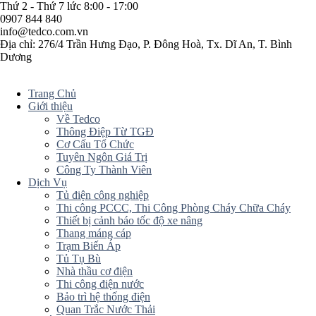
Thứ 2 - Thứ 7 lức 8:00 - 17:00
0907 844 840
info@tedco.com.vn
Địa chỉ: 276/4 Trần Hưng Đạo, P. Đông Hoà, Tx. Dĩ An, T. Bình
Dương
Trang Chủ
Giới thiệu
Về Tedco
Thông Điệp Từ TGĐ
Cơ Cấu Tổ Chức
Tuyên Ngôn Giá Trị
Công Ty Thành Viên
Dịch Vụ
Tủ điện công nghiệp
Thi công PCCC, Thi Công Phòng Cháy Chữa Cháy
Thiết bị cảnh báo tốc độ xe nâng
Thang máng cáp
Trạm Biến Áp
Tủ Tụ Bù
Nhà thầu cơ điện
Thi công điện nước
Bảo trì hệ thống điện
Quan Trắc Nước Thải