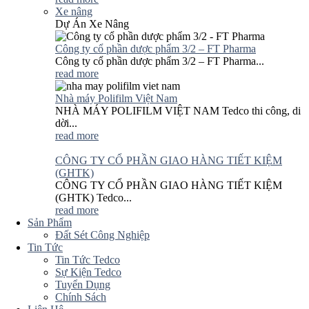
Xe nâng
Dự Án Xe Nâng
Công ty cổ phần dược phẩm 3/2 – FT Pharma
Công ty cổ phần dược phẩm 3/2 – FT Pharma...
read more
Nhà máy Polifilm Việt Nam
NHÀ MÁY POLIFILM VIỆT NAM Tedco thi công, di
dời...
read more
CÔNG TY CỔ PHẦN GIAO HÀNG TIẾT KIỆM
(GHTK)
CÔNG TY CỔ PHẦN GIAO HÀNG TIẾT KIỆM
(GHTK) Tedco...
read more
Sản Phẩm
Đất Sét Công Nghiệp
Tin Tức
Tin Tức Tedco
Sự Kiện Tedco
Tuyển Dụng
Chính Sách