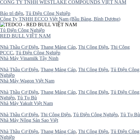
CÔNG TY TNHH WESTLAKE COMPOUNDS VIỆT NAM
Bảo trì điện
,
Tủ Điện Công Nghiệp
Công Ty TNHH ECCO Việt Nam (Bầu Bàng, Bình Dương)
Tủ Điện Công Nghiệp
RED BULL VIỆT NAM
Nhà Thầu Cơ Điện
,
Thang Máng Cáp
,
Thi Công Điện
,
Thi Công
PCCC
,
Tủ Điện Công Nghiệp
Nhà Máy Vinamilk Tây Ninh
Nhà Thầu Cơ Điện
,
Thang Máng Cáp
,
Thi Công Điện
,
Tủ Điện Công
Nghiệp
Nhà Máy Wagon Việt Nam
Nhà Thầu Cơ Điện
,
Thang Máng Cáp
,
Thi Công Điện
,
Tủ Điện Công
Nghiệp
,
Tủ Tụ Bù
Nhà Máy Yakult Việt Nam
Nhà Thầu Cơ Điện
,
Thi Công Điện
,
Tủ Điện Công Nghiệp
,
Tủ Tụ Bù
Nhà Máy Nông Sản Sao Việt
Nhà Thầu Cơ Điện
,
Thang Máng Cáp
,
Thi Công Điện
,
Tủ Điện Công
Nghiệp