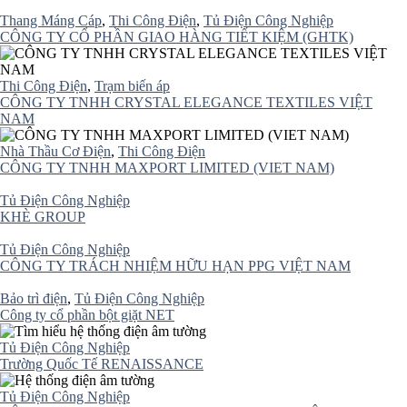
Thang Máng Cáp
,
Thi Công Điện
,
Tủ Điện Công Nghiệp
CÔNG TY CỔ PHẦN GIAO HÀNG TIẾT KIỆM (GHTK)
Thi Công Điện
,
Trạm biến áp
CÔNG TY TNHH CRYSTAL ELEGANCE TEXTILES VIỆT
NAM
Nhà Thầu Cơ Điện
,
Thi Công Điện
CÔNG TY TNHH MAXPORT LIMITED (VIET NAM)
Tủ Điện Công Nghiệp
KHÈ GROUP
Tủ Điện Công Nghiệp
CÔNG TY TRÁCH NHIỆM HỮU HẠN PPG VIỆT NAM
Bảo trì điện
,
Tủ Điện Công Nghiệp
Công ty cổ phần bột giặt NET
Tủ Điện Công Nghiệp
Trường Quốc Tế RENAISSANCE
Tủ Điện Công Nghiệp