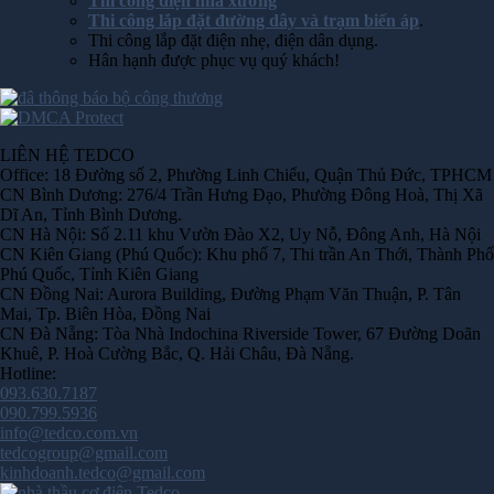
Thi công điện nhà xưởng
Thi công lắp đặt đường dây và trạm biến áp
.
Thi công lắp đặt điện nhẹ, điện dân dụng.
Hân hạnh được phục vụ quý khách!
LIÊN HỆ TEDCO
Office: 18 Đường số 2, Phường Linh Chiểu, Quận Thủ Đức, TPHCM
CN Bình Dương: 276/4 Trần Hưng Đạo, Phường Đông Hoà, Thị Xã
Dĩ An, Tỉnh Bình Dương.
CN Hà Nội: Số 2.11 khu Vườn Đào X2, Uy Nỗ, Đông Anh, Hà Nội
CN Kiên Giang (Phú Quốc): Khu phố 7, Thi trần An Thới, Thành Phố
Phú Quốc, Tỉnh Kiên Giang
CN Đồng Nai: Aurora Building, Đường Phạm Văn Thuận, P. Tân
Mai, Tp. Biên Hòa, Đồng Nai
CN Đà Nẵng: Tòa Nhà Indochina Riverside Tower, 67 Đường Doãn
Khuê, P. Hoà Cường Bắc, Q. Hải Châu, Đà Nẵng.
Hotline:
093.630.7187
090.799.5936
info@tedco.com.vn
tedcogroup@gmail.com
kinhdoanh.tedco@gmail.com