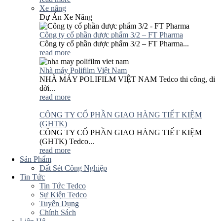
Xe nâng
Dự Án Xe Nâng
Công ty cổ phần dược phẩm 3/2 – FT Pharma
Công ty cổ phần dược phẩm 3/2 – FT Pharma...
read more
Nhà máy Polifilm Việt Nam
NHÀ MÁY POLIFILM VIỆT NAM Tedco thi công, di
dời...
read more
CÔNG TY CỔ PHẦN GIAO HÀNG TIẾT KIỆM
(GHTK)
CÔNG TY CỔ PHẦN GIAO HÀNG TIẾT KIỆM
(GHTK) Tedco...
read more
Sản Phẩm
Đất Sét Công Nghiệp
Tin Tức
Tin Tức Tedco
Sự Kiện Tedco
Tuyển Dụng
Chính Sách