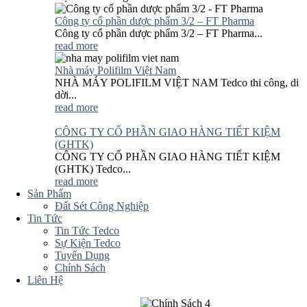
Công ty cổ phần dược phẩm 3/2 – FT Pharma
Công ty cổ phần dược phẩm 3/2 – FT Pharma...
read more
Nhà máy Polifilm Việt Nam
NHÀ MÁY POLIFILM VIỆT NAM Tedco thi công, di
dời...
read more
CÔNG TY CỔ PHẦN GIAO HÀNG TIẾT KIỆM
(GHTK)
CÔNG TY CỔ PHẦN GIAO HÀNG TIẾT KIỆM
(GHTK) Tedco...
read more
Sản Phẩm
Đất Sét Công Nghiệp
Tin Tức
Tin Tức Tedco
Sự Kiện Tedco
Tuyển Dụng
Chính Sách
Liên Hệ