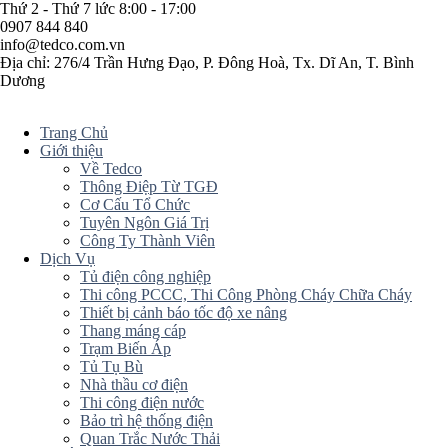
Thứ 2 - Thứ 7 lức 8:00 - 17:00
0907 844 840
info@tedco.com.vn
Địa chỉ: 276/4 Trần Hưng Đạo, P. Đông Hoà, Tx. Dĩ An, T. Bình
Dương
Trang Chủ
Giới thiệu
Về Tedco
Thông Điệp Từ TGĐ
Cơ Cấu Tổ Chức
Tuyên Ngôn Giá Trị
Công Ty Thành Viên
Dịch Vụ
Tủ điện công nghiệp
Thi công PCCC, Thi Công Phòng Cháy Chữa Cháy
Thiết bị cảnh báo tốc độ xe nâng
Thang máng cáp
Trạm Biến Áp
Tủ Tụ Bù
Nhà thầu cơ điện
Thi công điện nước
Bảo trì hệ thống điện
Quan Trắc Nước Thải