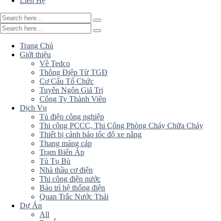
Liên Hệ
Trang Chủ
Giới thiệu
Về Tedco
Thông Điệp Từ TGĐ
Cơ Cấu Tổ Chức
Tuyên Ngôn Giá Trị
Công Ty Thành Viên
Dịch Vụ
Tủ điện công nghiệp
Thi công PCCC, Thi Công Phòng Cháy Chữa Cháy
Thiết bị cảnh báo tốc độ xe nâng
Thang máng cáp
Trạm Biến Áp
Tủ Tụ Bù
Nhà thầu cơ điện
Thi công điện nước
Bảo trì hệ thống điện
Quan Trắc Nước Thải
Dự Án
All