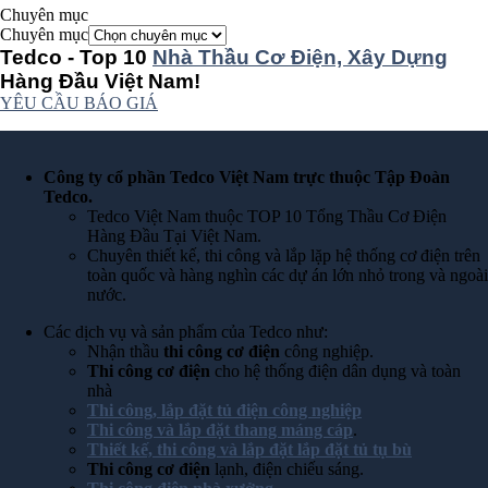
Chuyên mục
Chuyên mục
Tedco - Top 10
Nhà Thầu Cơ Điện, Xây Dựng
Hàng Đầu Việt Nam!
YÊU CẦU BÁO GIÁ
Công ty cổ phần Tedco Việt Nam trực thuộc Tập Đoàn
Tedco.
Tedco Việt Nam thuộc TOP 10 Tổng Thầu Cơ Điện
Hàng Đầu Tại Việt Nam.
Chuyên thiết kế, thi công và lắp lặp hệ thống cơ điện trên
toàn quốc và hàng nghìn các dự án lớn nhỏ trong và ngoài
nước.
Các dịch vụ và sản phẩm của Tedco như:
Nhận thầu
thi công cơ điện
công nghiệp.
Thi công cơ điện
cho hệ thống điện dân dụng và toàn
nhà
Thi công, lắp đặt tủ điện công nghiệp
Thi công và lắp đặt thang máng cáp
.
Thiết kế, thi công và lắp đặt lắp đặt tủ tụ bù
Thi công cơ điện
lạnh, điện chiếu sáng.