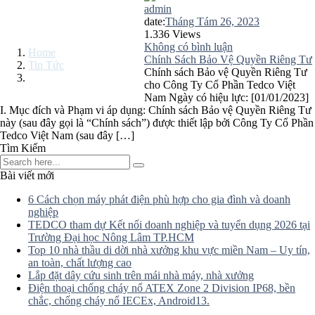
admin
CHÍNH SÁCH
date:
Tháng Tám 26, 2023
1.336 Views
Không có bình luận
Home
Chính Sách Bảo Vệ Quyền Riêng Tư
Tin Tức
Chính sách Bảo vệ Quyền Riêng Tư
Chính Sách
cho Công Ty Cổ Phần Tedco Việt
Nam Ngày có hiệu lực: [01/01/2023]
I. Mục đích và Phạm vi áp dụng: Chính sách Bảo vệ Quyền Riêng Tư
này (sau đây gọi là “Chính sách”) được thiết lập bởi Công Ty Cổ Phần
Tedco Việt Nam (sau đây […]
Tìm Kiếm
Bài viết mới
6 Cách chọn máy phát điện phù hợp cho gia đình và doanh
nghiệp
TEDCO tham dự Kết nối doanh nghiệp và tuyển dụng 2026 tại
Trường Đại học Nông Lâm TP.HCM
Top 10 nhà thầu di dời nhà xưởng khu vực miền Nam – Uy tín,
an toàn, chất lượng cao
Lắp đặt dây cứu sinh trên mái nhà máy, nhà xưởng
Điện thoại chống cháy nổ ATEX Zone 2 Division IP68, bền
chắc, chống cháy nổ IECEx, Android13.